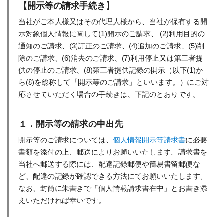
【開示等の請求手続き】
当社がご本人様又はその代理人様から、当社が保有する開
示対象個人情報に関して(1)開示のご請求、 (2)利用目的の
通知のご請求、(3)訂正のご請求、(4)追加のご請求、(5)削
除のご請求、(6)消去のご請求、(7)利用停止又は第三者提
供の停止のご請求、(8)第三者提供記録の開示（以下(1)か
ら(8)を総称して「開示等のご請求」といいます。）にご対
応させていただく場合の手続きは、下記のとおりです。
１．開示等の請求の申出先
開示等のご請求については、
個人情報開示等請求書
に必要
書類を添付の上、郵送によりお願いいたします。請求書を
当社へ郵送する際には、配達記録郵便や簡易書留郵便な
ど、配達の記録が確認できる方法にてお願いいたします。
なお、封筒に朱書きで「個人情報請求書在中」とお書き添
えいただければ幸いです。